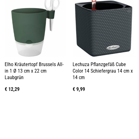
Elho Kräutertopf Brussels All-
Lechuza Pflanzgefäß Cube
in 1 Ø 13 cm x 22 cm
Color 14 Schiefergrau 14 cm x
Laubgrün
14 cm
€
12,29
€
9,99