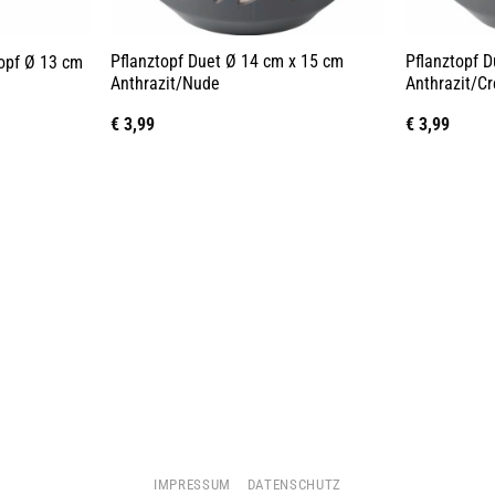
Pflanztopf Duet Ø 14 cm x 15 cm
Pflanztopf 
opf Ø 13 cm
Anthrazit/Nude
Anthrazit/C
€
3,99
€
3,99
IMPRESSUM
DATENSCHUTZ