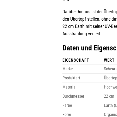
Darüber hinaus ist der Überto
den Übertopf stellen, ohne d
22 cm Earth mit seiner UV-Be
Ausstrahlung verliert.
Daten und Eigensc
EIGENSCHAFT
WERT
Marke
Scheuri
Produktart
Übertop
Material
Hochwer
Durchmesser
22 cm
Farbe
Earth (
Form
Organi