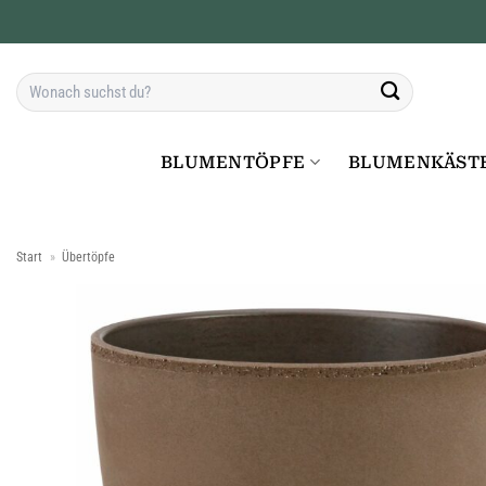
Zum
Inhalt
springen
Suchen
nach:
BLUMENTÖPFE
BLUMENKÄST
Start
»
Übertöpfe