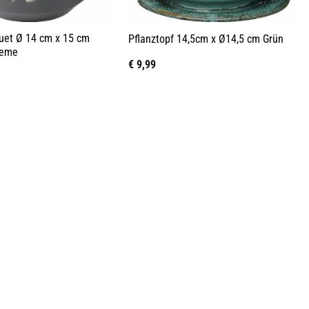
Duet Ø 14 cm x 15 cm
Pflanztopf 14,5cm x Ø14,5 cm Grün
reme
€
9,99