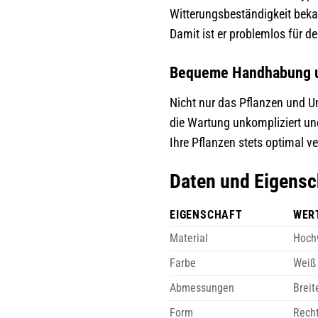
Witterungsbeständigkeit bekan
Damit ist er problemlos für d
Bequeme Handhabung u
Nicht nur das Pflanzen und U
die Wartung unkompliziert und
Ihre Pflanzen stets optimal v
Daten und Eigens
EIGENSCHAFT
WER
Material
Hochw
Farbe
Weiß
Abmessungen
Breit
Form
Rech