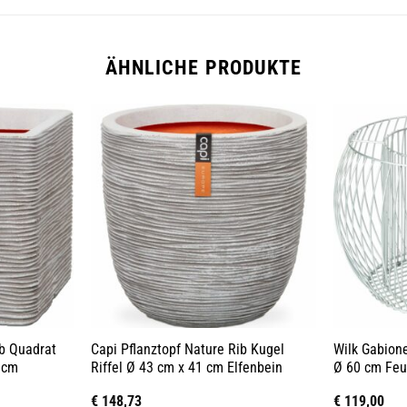
ÄHNLICHE PRODUKTE
ib Quadrat
Capi Pflanztopf Nature Rib Kugel
Wilk Gabion
 cm
Riffel Ø 43 cm x 41 cm Elfenbein
Ø 60 cm Feu
€
148,73
€
119,00