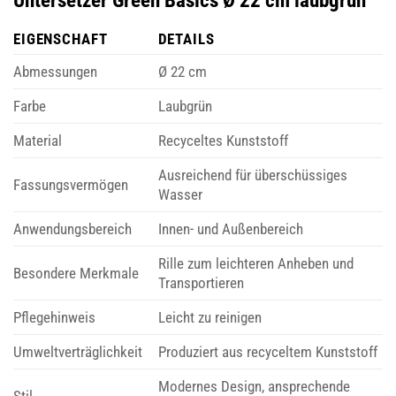
Untersetzer Green Basics Ø 22 cm laubgrün
EIGENSCHAFT
DETAILS
Abmessungen
Ø 22 cm
Farbe
Laubgrün
Material
Recyceltes Kunststoff
Ausreichend für überschüssiges
Fassungsvermögen
Wasser
Anwendungsbereich
Innen- und Außenbereich
Rille zum leichteren Anheben und
Besondere Merkmale
Transportieren
Pflegehinweis
Leicht zu reinigen
Umweltverträglichkeit
Produziert aus recyceltem Kunststoff
Modernes Design, ansprechende
Stil