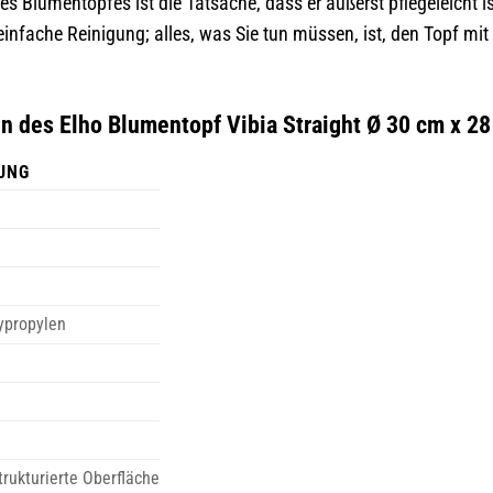
ses Blumentopfes ist die Tatsache, dass er äußerst pflegeleicht i
 einfache Reinigung; alles, was Sie tun müssen, ist, den Topf 
n des Elho Blumentopf Vibia Straight Ø 30 cm x 28
UNG
ypropylen
strukturierte Oberfläche