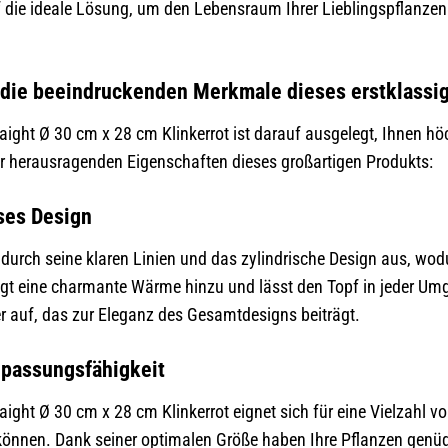
f die ideale Lösung, um den Lebensraum Ihrer Lieblingspflanze
r die beeindruckenden Merkmale dieses erstklass
aight Ø 30 cm x 28 cm Klinkerrot ist darauf ausgelegt, Ihnen höc
er herausragenden Eigenschaften dieses großartigen Produkts:
oses Design
durch seine klaren Linien und das zylindrische Design aus, wodur
ügt eine charmante Wärme hinzu und lässt den Topf in jeder Umg
 auf, das zur Eleganz des Gesamtdesigns beiträgt.
Anpassungsfähigkeit
aight Ø 30 cm x 28 cm Klinkerrot eignet sich für eine Vielzahl v
önnen. Dank seiner optimalen Größe haben Ihre Pflanzen genüg