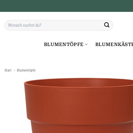
Zum
Inhalt
springen
Suchen
nach:
BLUMENTÖPFE
BLUMENKÄST
Start
»
Blumentöpfe