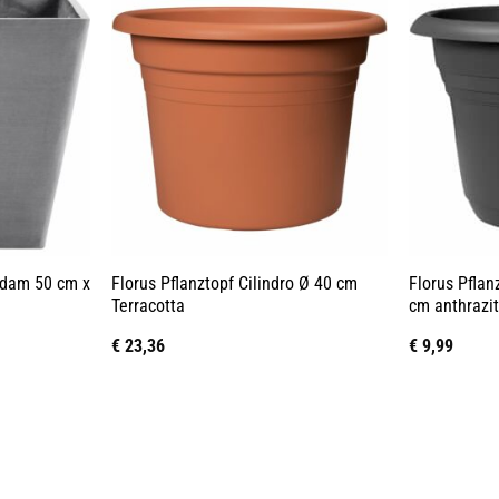
rdam 50 cm x
Florus Pflanztopf Cilindro Ø 40 cm
Florus Pflan
Terracotta
cm anthrazi
€
23,36
€
9,99