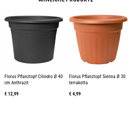
Florus Pflanztopf Cilindro Ø 40
Florus Pflanztopf Sienna Ø 30
cm Anthrazit
terrakotta
€
12,99
€
4,99